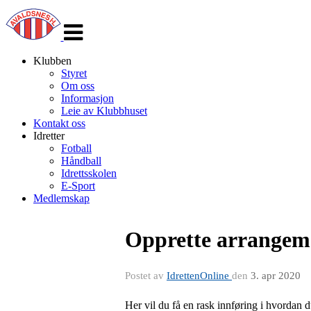
Veksle
navigasjon
Klubben
Styret
Om oss
Informasjon
Leie av Klubbhuset
Kontakt oss
Idretter
Fotball
Håndball
Idrettsskolen
E-Sport
Medlemskap
Opprette arrangem
Postet av
IdrettenOnline
den
3. apr 2020
Her vil du få en rask innføring i hvordan