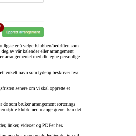
anligste er å velge Klubben/bedriften som
e deg av vår kalender eller arrangement
etter arrangementet med din egne personlige
ett enkelt navn som tydelig beskriver hva
gsfristen senere om vi skal opprette et
elper de som bruker arrangement sorterings
 en større klubb med mange grener kan det
der, linker, videoer og PDFer her.
e inn noe her, men om du legger det inn vil