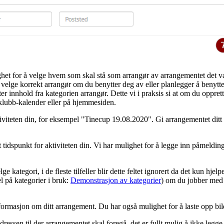
ghet for å velge hvem som skal stå som arrangør av arrangementet det v
å velge korrekt arrangør om du benytter deg av eller planlegger å benytt
ter innhold fra kategorien arrangør. Dette vi i praksis si at om du oppr
klubb-kalender eller på hjemmesiden.
viteten din, for eksempel "Tinecup 19.08.2020". Gi arrangementet ditt 
utt tidspunkt for aktiviteten din. Vi har mulighet for å legge inn påmeldin
e kategori, i de fleste tilfeller blir dette feltet ignorert da det kun hj
l på kategorier i bruk:
Demonstrasjon av kategorier
) om du jobber med
informasjon om ditt arrangement. Du har også mulighet for å laste opp bil
adressen til der arrangementet skal foregå, det er fullt mulig å ikke legg