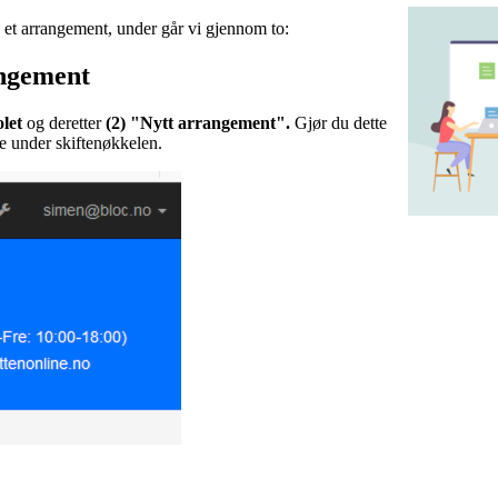
v et arrangement, under går vi gjennom to:
angement
olet
og deretter
(2) "Nytt arrangement".
Gjør du dette
te under skiftenøkkelen.