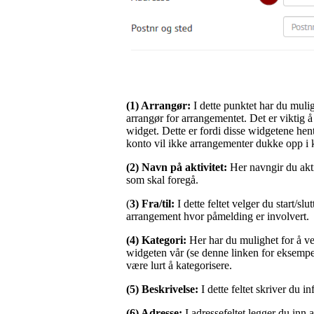
(1) Arrangør:
I dette punktet har du muli
arrangør for arrangementet. Det er viktig 
widget. Dette er fordi disse widgetene hen
konto vil ikke arrangementer dukke opp i 
(2) Navn på aktivitet:
Her navngir du akti
som skal foregå.
(
3) Fra/til:
I dette feltet velger du start/sl
arrangement hvor påmelding er involvert.
(4) Kategori:
Her har du mulighet for å velg
widgeten vår (se denne linken for eksempe
være lurt å kategorisere.
(5) Beskrivelse:
I dette feltet skriver du 
(6) Adresse:
I adressefeltet legger du inn 