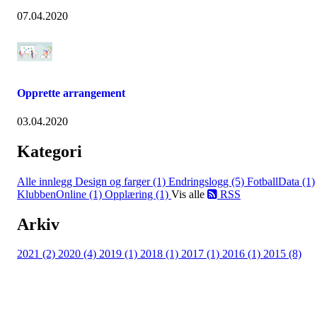
07.04.2020
Opprette arrangement
03.04.2020
Kategori
Alle innlegg
Design og farger (1)
Endringslogg (5)
FotballData (1)
KlubbenOnline (1)
Opplæring (1)
Vis alle
RSS
Arkiv
2021 (2)
2020 (4)
2019 (1)
2018 (1)
2017 (1)
2016 (1)
2015 (8)