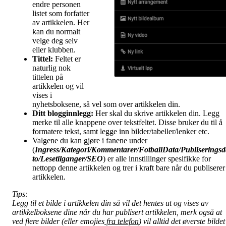
endre personen
listet som forfatter
av artikkelen. Her
kan du normalt
velge deg selv
eller klubben.
Tittel:
Feltet er
naturlig nok
tittelen på
artikkelen og vil
vises i
nyhetsboksene, så vel som over artikkelen din.
Ditt blogginnlegg:
Her skal du skrive artikkelen din. Legg
merke til alle knappene over tekstfeltet. Disse bruker du til å
formatere tekst, samt legge inn bilder/tabeller/lenker etc.
Valgene du kan gjøre i fanene under
(
Ingress/Kategori/Kommentarer/FotballData/Publiseringsd
to/Lesetilganger/
SEO
) er alle innstillinger spesifikke for
nettopp denne artikkelen og trer i kraft bare når du publiserer
artikkelen.
Tips:
Legg til et bilde i artikkelen din så vil det hentes ut og vises av
artikkelboksene dine når du har publisert artikkelen, merk også at
ved flere bilder (eller emojies
fra telefon
) vil alltid det øverste bildet