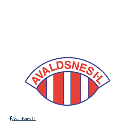
Avaldsnes IL
Postboks 64, 4299 Avaldsnes
Org. nr.: 971346612
+ 47 52 84 33 06
ail@avaldsnes.no
Avaldsnes IL