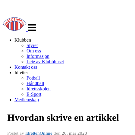
Veksle
navigasjon
Klubben
Styret
Om oss
Informasjon
Leie av Klubbhuset
Kontakt oss
Idretter
Fotball
Håndball
Idrettsskolen
E-Sport
Medlemskap
Hvordan skrive en artikkel
Postet av
IdrettenOnline
den
26. mar 2020