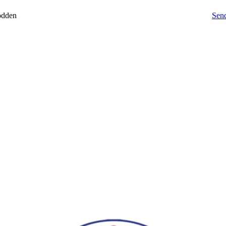
odden
Send