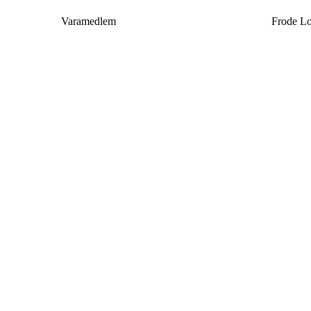
Varamedlem
Frode L
Avaldsnes IL
Postboks 64, 4299 Avaldsnes
Org. nr.: 971346612
+ 47 52 84 33 06
ail@avaldsnes.no