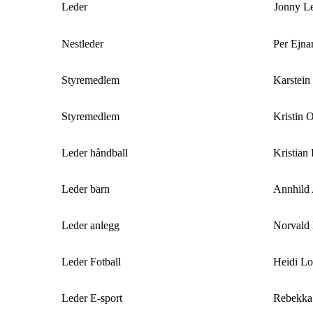
Leder
Jonny L
Nestleder
Per Ejn
Styremedlem
Karstein
Styremedlem
Kristin 
Leder håndball
Kristian
Leder barn
Annhild
Leder anlegg
Norvald
Leder Fotball
Heidi Lo
Leder E-sport
Rebekka