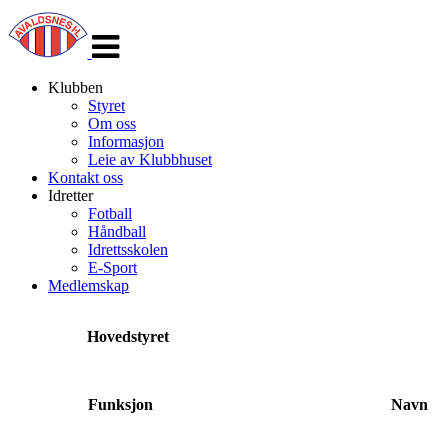
Veksle
navigasjon
Klubben
Styret
Om oss
Informasjon
Leie av Klubbhuset
Kontakt oss
Idretter
Fotball
Håndball
Idrettsskolen
E-Sport
Medlemskap
Hovedstyret
Funksjon
Navn