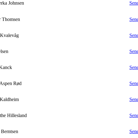
erka Johnsen
Send
ar Thomsen
Send
 Kvalevåg
Send
Olsen
Send
 Kanck
Send
 Aspen Rød
Send
 Kaldheim
Send
the Hillesland
Send
 Berntsen
Send