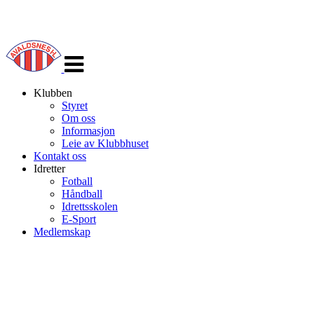
Veksle
navigasjon
Klubben
Styret
Om oss
Informasjon
Leie av Klubbhuset
Kontakt oss
Idretter
Fotball
Håndball
Idrettsskolen
E-Sport
Medlemskap