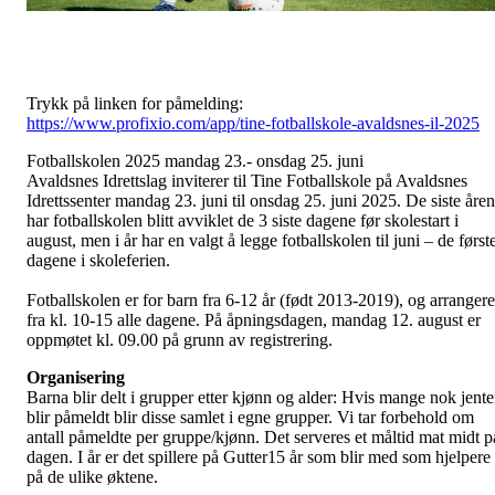
Trykk på linken for påmelding:
https://www.profixio.com/app/tine-fotballskole-avaldsnes-il-2025
Fotballskolen 2025 mandag 23.- onsdag 25. juni
Avaldsnes Idrettslag inviterer til Tine Fotballskole på Avaldsnes
Idrettssenter mandag 23. juni til onsdag 25. juni 2025. De siste åre
har fotballskolen blitt avviklet de 3 siste dagene før skolestart i
august, men i år har en valgt å legge fotballskolen til juni – de først
dagene i skoleferien.
Fotballskolen er for barn fra 6-12 år (født 2013-2019), og arrangere
fra kl. 10-15 alle dagene. På åpningsdagen, mandag 12. august er
oppmøtet kl. 09.00 på grunn av registrering.
Organisering
Barna blir delt i grupper etter kjønn og alder: Hvis mange nok jente
blir påmeldt blir disse samlet i egne grupper. Vi tar forbehold om
antall påmeldte per gruppe/kjønn. Det serveres et måltid mat midt p
dagen. I år er det spillere på Gutter15 år som blir med som hjelpere
på de ulike øktene.