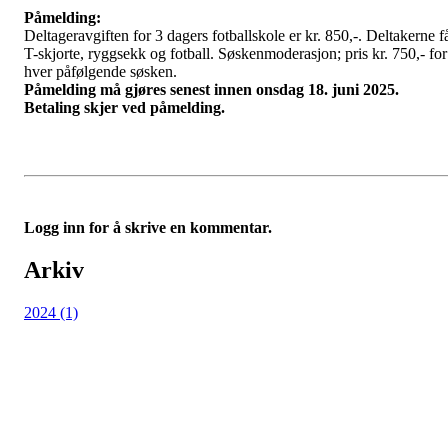
Påmelding:
Deltageravgiften for 3 dagers fotballskole er kr. 850,-. Deltakerne f
T-skjorte, ryggsekk og fotball. Søskenmoderasjon; pris kr. 750,- for
hver påfølgende søsken.
Påmelding må gjøres senest innen onsdag 18. juni 2025.
Betaling skjer ved påmelding.
Logg inn for å skrive en kommentar.
Arkiv
2024 (1)
Avaldsnes IL