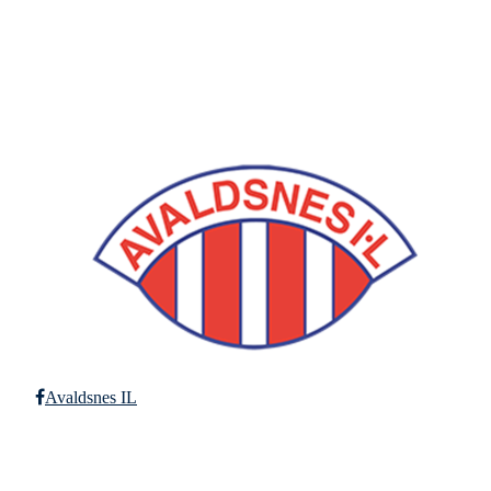
Postboks 64, 4299 Avaldsnes
Org. nr.: 971346612
+ 47 52 84 33 06
ail@avaldsnes.no
Avaldsnes IL