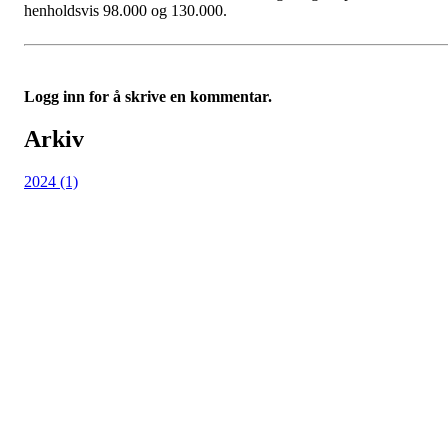
henholdsvis 98.000 og 130.000.
Logg inn for å skrive en kommentar.
Arkiv
2024 (1)
Avaldsnes IL
Postboks 64, 4299 Avaldsnes
Org. nr.: 971346612
+ 47 52 84 33 06
ail@avaldsnes.no