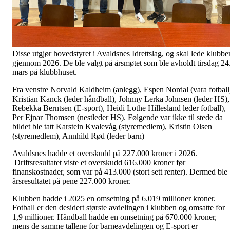
Disse utgjør hovedstyret i Avaldsnes Idrettslag, og skal lede klubbe
gjennom 2026. De ble valgt på årsmøtet som ble avholdt tirsdag 24
mars på klubbhuset.
Fra venstre Norvald Kaldheim (anlegg), Espen Nordal (vara fotball
Kristian Kanck (leder håndball), Johnny Lerka Johnsen (leder HS),
Rebekka Berntsen (E-sport), Heidi Lothe Hillesland leder fotball),
Per Ejnar Thomsen (nestleder HS). Følgende var ikke til stede da
bildet ble tatt Karstein Kvalevåg (styremedlem), Kristin Olsen
(styremedlem), Annhild Rød (leder barn)
Avaldsnes hadde et overskudd på 227.000 kroner i 2026.
Driftsresultatet viste et overskudd 616.000 kroner før
finanskostnader, som var på 413.000 (stort sett renter). Dermed ble
årsresultatet på pene 227.000 kroner.
Klubben hadde i 2025 en omsetning på 6.019 millioner kroner.
Fotball er den desidert største avdelingen i klubben og omsatte for
1,9 millioner. Håndball hadde en omsetning på 670.000 kroner,
mens de samme tallene for barneavdelingen og E-sport er