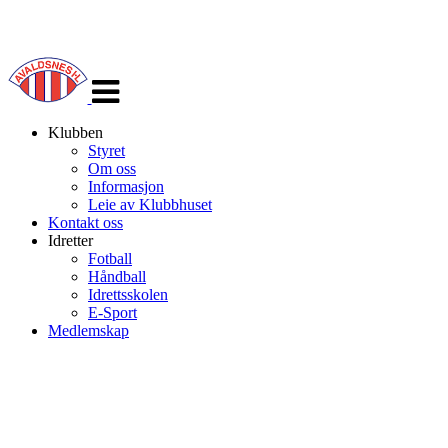
Veksle
navigasjon
Klubben
Styret
Om oss
Informasjon
Leie av Klubbhuset
Kontakt oss
Idretter
Fotball
Håndball
Idrettsskolen
E-Sport
Medlemskap